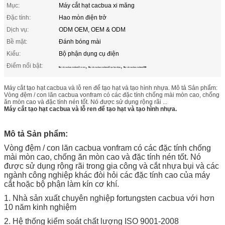
Mục:
Máy cắt hạt cacbua xi măng
Đặc tính:
Hao mòn điện trở
Dịch vụ:
ODM OEM, OEM & ODM
Bề mặt:
Đánh bóng mài
Kiểu:
Bộ phận dụng cụ điện
Điểm nổi bật:
,
,
Máy cắt cacbua vonfram lỗ có ren
Máy cắt cacbua vonfram để tạo hạt nhựa
Máy cắt cacbua vonfram ODM
Máy cắt tạo hạt cacbua và lỗ ren để tạo hạt và tạo hình nhựa. Mô tả Sản phẩm:
Vòng đệm / con lăn cacbua vonfram có các đặc tính chống mài mòn cao, chống
ăn mòn cao và đặc tính nén tốt. Nó được sử dụng rộng rãi ...
Máy cắt tạo hạt cacbua và lỗ ren để tạo hạt và tạo hình nhựa.
Mô tả Sản phẩm:
Vòng đệm / con lăn cacbua vonfram có các đặc tính chống
mài mòn cao, chống ăn mòn cao và đặc tính nén tốt. Nó
được sử dụng rộng rãi trong gia công và cắt nhựa
bụi và các
ngành công nghiệp khác đòi hỏi các đặc tính cao của máy
cắt hoặc bộ phận làm kín cơ khí.
1. Nhà sản xuất chuyên nghiệp fortungsten cacbua với hơn
10 năm kinh nghiệm
2. Hệ thống kiểm soát chất lượng ISO 9001-2008