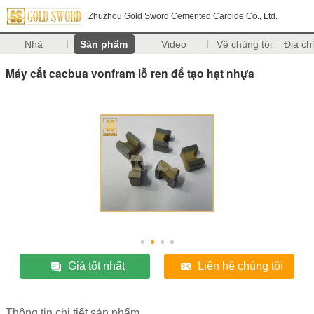
Zhuzhou Gold Sword Cemented Carbide Co., Ltd.
Nhà
Sản phẩm
Video
Về chúng tôi
Địa chỉ
Máy cắt cacbua vonfram lỗ ren để tạo hạt nhựa
Giá tốt nhất
Liên hệ chúng tôi
Thông tin chi tiết sản phẩm