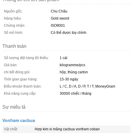
Nguồn gốc:
Chu Châu
Hàng hiệu:
Gold sword
Chứng nhận:
ISO9001
Số mô hình:
Có thể được tùy chỉnh
Thanh toán
Số lượng đặt hàng tối thiểu:
1 cái
Giá bán:
kilogramme/pcs
chi tiết đóng gói:
hộp, thùng carton
Thời gian giao hàng:
15-30 ngày
Điều khoản thanh toán:
L / C, D / A, D / P, T / T, MoneyGram
Khả năng cung cấp:
30000 chiếc / tháng
Sự miêu tả
Vonfram cacbua
Vật chất:
Hợp kim xi măng cacbua vonfram coban