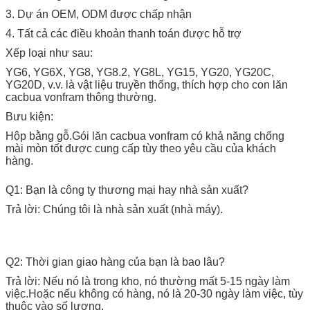
3. Dự án OEM, ODM được chấp nhận
4. Tất cả các điều khoản thanh toán được hỗ trợ
Xếp loại như sau:
YG6, YG6X, YG8, YG8.2, YG8L, YG15, YG20, YG20C,
YG20D, v.v. là vật liệu truyền thống, thích hợp cho con lăn
cacbua vonfram thông thường.
Bưu kiện:
Hộp bằng gỗ.Gói lăn cacbua vonfram có khả năng chống
mài mòn tốt được cung cấp tùy theo yêu cầu của khách
hàng.
Q1: Bạn là công ty thương mại hay nhà sản xuất?
Trả lời: Chúng tôi là nhà sản xuất (nhà máy).
Q2: Thời gian giao hàng của bạn là bao lâu?
Trả lời: Nếu nó là trong kho, nó thường mất 5-15 ngày làm
việc.Hoặc nếu không có hàng, nó là 20-30 ngày làm việc, tùy
thuộc vào số lượng.